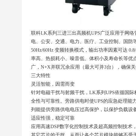
联科
LK系列三进三出高频机
UPS广泛应用于网
电、公安、交通、电力、医疗、工业控制、国防
50Hz/60Hz 变频转换模式，输出功率因素可达 0.
率高、热损耗小、噪音低、体积小及寿命长等优
广，
N+X并联冗余
应用（最大可并
3台），
确保关
三大特性
灵活智能，因需而变
针对电磁干扰与射频干扰，
LK系列UPS依循国际标
全性与可靠性。旁路供电时使UPS的应急处理能
列能提供旁路供电电压过高保护，以保护负载设
适应性强，稳定可靠
应用高速
DSP数字化控制技术及超高频控制技术
其它芯片的干扰，从而让各个芯片模块能够不受