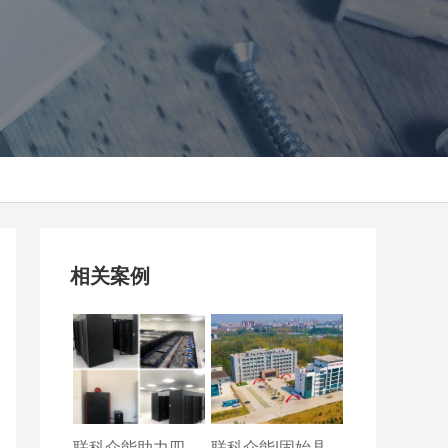
相关案例
联科众能助力四川省三
联科众能|固始县气象