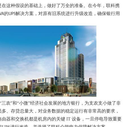
是在这种假设的基础上，做好了万全的准备。
在今年
，
联科携
的
解决方案，对
原有旧系统进行升级改造，确保银行用
VA
UPS
。
江山“三农”和“小微”经济社会发展的地方银行，为支农支小做了非
员多、存贷总量大，对业务数据的稳定运行有非常高的要求，
路由器和交换机都是
机房内
的关键
IT 设备
，一旦停电导致重要
房
UPS进行改造，并选择了联科众能电力保障解决方案。