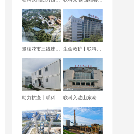
攀枝花市三线建设干部
生命救护丨联科医疗专
助力抗疫丨联科智慧电
联科入驻山东泰安中心