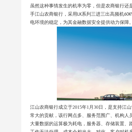
虽然这种事情发生的机率为零，但是农商银行还
手江山农商银行，采用
系列三进三出高频机
LK
60K
电环境
的稳定
，为其金融数据安全提供动力保障
江山农商银行成立于
2015年1月30日，是支持
常大的贡献，该行网点多、服务范围广、机构人
大量数据的运算极为耗电，
服务器、存储装置、
工作无法处理，成本会相当大
。
对此，客户对机