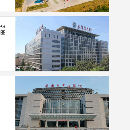
PS
总医
院