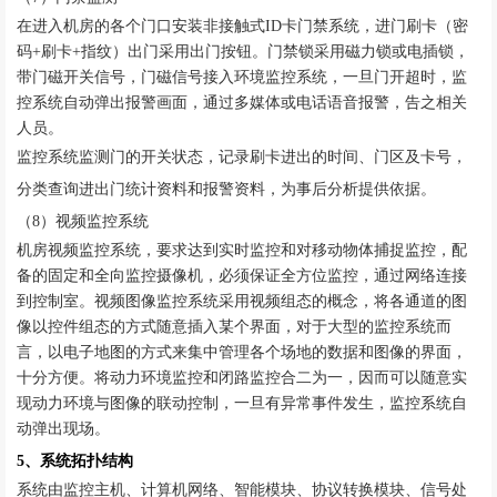
在进入机房的各个门口安装非接触式
ID卡门禁系统，进门刷卡（密
码+刷卡+指纹）出门采用出门按钮。门禁锁采用磁力锁或电插锁，
带门磁开关信号，门磁信号接入环境监控系统，一旦门开超时，监
控系统自动弹出报警画面，通过多媒体或电话语音报警，告之相关
人员。
监控系统监测门的开关状态，记录刷卡进出的时间、门区及卡号，
分类查询进出门统计资料和报警资料，为事后分析提供依据。
（
8）视频监控系统
机房视频监控系统，要求达到实时监控和对移动物体捕捉监控，配
备的固定和全向监控摄像机，必须保证全方位监控，通过网络连接
到控制室。视频图像监控系统采用视频组态的概念，将各通道的图
像以控件组态的方式随意插入某个界面，对于大型的监控系统而
言，以电子地图的方式来集中管理各个场地的数据和图像的界面，
十分方便。将动力环境监控和闭路监控合二为一，因而可以随意实
现动力环境与图像的联动控制，一旦有异常事件发生，监控系统自
动弹出现场。
5、系统拓扑结构
系统由监控主机、计算机网络、智能模块、协议转换模块、信号处