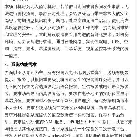
本项目机房为无人值守机房，若节假日期间或者夜间发生事故，无
法进行警报预警、事故及时处理，会给设备运行带来非常大的安全
隐患，前期信息机房就由于断电，造成空调无法自启动，使机房内
温度急剧拉升，而无人及时预知，为满足工作需求，提高机房维护
和管理的安全性，本此建设改造要采用先进的智能化技术，对机房
环境、动力设备进行管理。通过智能网络，实现供配电、
UPS、空
调、消防、漏水、温湿度检测、门禁系统、视频监控等子系统的统
一监控。
3、系统功能需求
界面以图形界面为主。所有报警以电子地图形式弹出、必须有明显
提示。报警可以根据重要级别将同时发生的报警排序处理，并可以
将不同的报警内容选择设定为语音报警、短信报警或电话语音报警
等。要求动画界面仿真设备运行。要求在电子地图的实际位置显示
温湿度值。要求同时不低于
50个网络用户连接，远程数据刷新速率
不大于1S。要求系统必须为中文开发及编辑系统，简单易学易用。
要求对机房各系统提供的监控数据进行实时报警、保存和事后分
析。要求提供标准的SNMP服务、OPC服务和BACnet接口，以便将来
与楼控或其他系统接口。要求系统提供一个完备的二次开发平台，
开发人员可以嵌入各种windows控件，可以用标准的脚本语言对功能