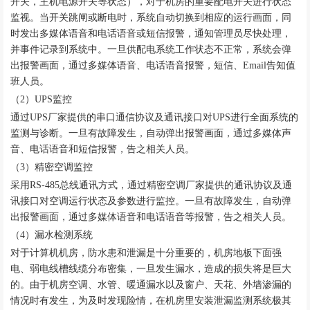
开关，主机电源开关等状态），对于机房的重要配电开关进行状态
监视。当开关跳闸或断电时，系统自动切换到相应的运行画面，同
时发出多媒体语音和电话语音或短信报警，通知管理员尽快处理，
并事件记录到系统中。一旦供配电系统工作状态不正常，系统会弹
出报警画面，通过多媒体语音、电话语音报警，短信、Email告知值
班人员。
（
2）UPS监控
通过
UPS厂家提供的串口通信协议及通讯接口对UPS进行全面系统的
监测与诊断。一旦有故障发生，自动弹出报警画面，通过多媒体声
音、电话语音和短信报警，告之相关人员。
（
3）精密空调监控
采用
RS-485总线通讯方式，通过精密空调厂家提供的通讯协议及通
讯接口对空调运行状态及参数进行监控。一旦有故障发生，自动弹
出报警画面，通过多媒体语音和电话语音等报警，告之相关人员。
（
4）漏水检测系统
对于计算机机房，防水患和泄漏是十分重要的，机房地板下面强
电、弱电线槽线缆分布密集，一旦发生漏水，造成的损失将是巨大
的。由于机房空调、水管、暖通漏水以及窗户、天花、外墙渗漏的
情况时有发生，为及时发现险情，在机房里安装泄漏监测系统极其