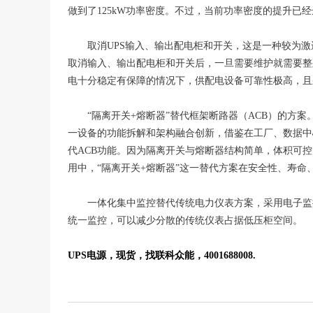
做到了125kW功率密度。不过，当前功率密度的提升已
取消UPS输入、输出配电柜和开关，这是一种较为激进
取消输入、输出配电柜和开关后，一旦需要维护就需要整
电十分稳定有保障的情况下，供配电设备可靠性极高，且
“隔离开关+熔断器”替代框架断路器（ACB）的方案
一设备的功能拆解和架构融合创新，借鉴在工厂、数据中
代ACB功能。因为隔离开关与熔断器结构简单，体积可
用中，“隔离开关+熔断器”这一替代方案在安全性、寿命
一体化集中监控替代传统电力仪表方案，采用电子监控
统一监控，可以减少分散的传统仪表占据低压柜空间。
UPS电源，现货，找联科众能，4001688008.