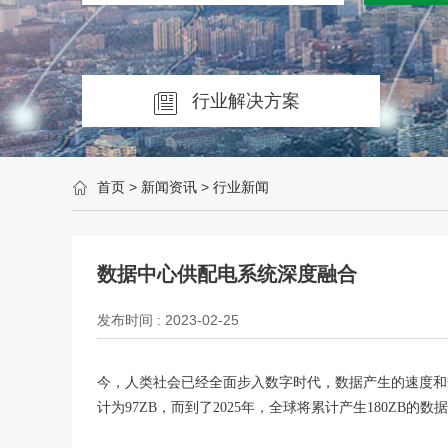
行业解决方案
首页
>
新闻资讯
>
行业新闻
数据中心供配电系统深度融合
发布时间 : 2023-02-25
今，人类社会已经全面步入数字时代，数据产生的速度和规
计为97ZB，而到了2025年，全球将累计产生180ZB