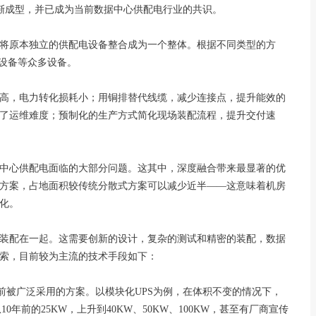
渐成型，并已成为当前数据中心供配电行业的共识。
原本独立的供配电设备整合成为一个整体。根据不同类型的方
控设备等众多设备。
，电力转化损耗小；用铜排替代线缆，减少连接点，提升能效的
了运维难度；预制化的生产方式简化现场装配流程，提升交付速
心供配电面临的大部分问题。这其中，深度融合带来最显著的优
方案，占地面积较传统分散式方案可以减少近半——这意味着机房
化。
配在一起。这需要创新的设计，复杂的测试和精密的装配，数据
索，目前较为主流的技术手段如下：
前被广泛采用的方案。以模块化UPS为例，在体积不变的情况下，
年前的25KW，上升到40KW、50KW、100KW，甚至有厂商宣传