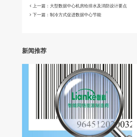
上一篇：大型数据中心机房给排水及消防设计要点
下一篇：制冷方式促进数据中心节能
新闻推荐