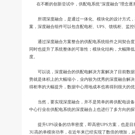
在不断的创新尝试中，供配电系统“深度融合”理念逐
所谓深度融合，是通过一体化、模块化的设计方式，将
案，深度融合组件可以包含配电柜、UPS、馈线柜、监
通过深度融合方案整合的供配电系统组件之间契合度高
同时也提升了系统整体的可靠性；模块化结构，大幅降低
度。
可以说，深度融合的供配电解决方案解决了目前数据中
势就是体积上的大幅缩小，业内较为优秀的深度融合解决
得柜率的大幅提升，数据中心用地成本也将得到很大的优
当然，要实现深度融合，并不是简单的将供配电设备装
中心行业在供配电系统的深度融合上也进行了多方向的探
提升UPS设备的功率密度，即高密UPS方案，也是目
3U高的单模块功率，在近年来已经实现了数倍的增加，从10