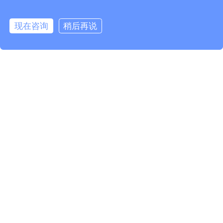
现在咨询
稍后再说
订阅最新资讯，活动详情，以及产品更新
*
*
*
*