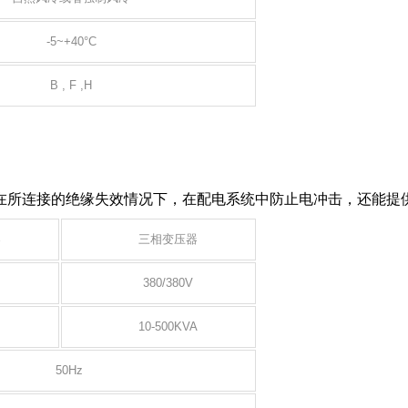
-5~+40°C
B , F ,H
在所连接的
绝缘失效情况下，在配电系统中防止电冲击，还能提
器
三相变压器
380/380V
10-500KVA
50Hz