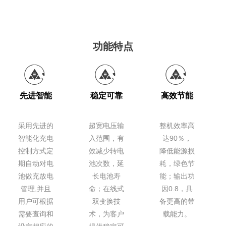
功能特点
先进智能
稳定可靠
高效节能
采用先进的
超宽电压输
整机效率高
智能化充电
入范围，有
达90％，
控制方式定
效减少转电
降低能源损
期自动对电
池次数，延
耗，绿色节
池做充放电
长电池寿
能；输出功
管理,并且
命；在线式
因0.8，具
用户可根据
双变换技
备更高的带
需要查询和
术，为客户
载能力。