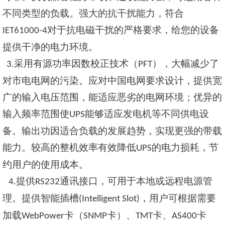
不同类型的负载。强大的抗干扰能力，符合
对于抗电磁干扰的严格要求，给您的设备
IET61000-4
提供干净的电力环境。
采用有源功率因数校正技术（
），
大幅减少了
3.
PFT
对市电电网的污染。应对中国电网要求设计，提供宽
广的输入电压范围，能适应恶劣的电网环境；优异的
输入频率范围使
能够适应发电机等不同供电设
UPS
备。
输出功因
适合负载的发展趋势，实现更强的带载
能力。较高的整机效率有效
降低
的电力损耗，节
UPS
约用户的使用成本。
提供
通讯接口，可用于本地或远程电源管
4.
RS232
理。提供智能插槽
，用户可根据需要
(Intelligent Slot)
加载
卡（
卡）、
卡、
卡
WebPower
SNMP
TMT
AS400