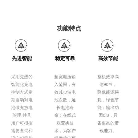
功能特点
先进智能
稳定可靠
高效节能
采用先进的
超宽电压输
整机效率高
智能化充电
入范围，有
达90％，
控制方式定
效减少转电
降低能源损
期自动对电
池次数，延
耗，绿色节
池做充放电
长电池寿
能；输出功
管理,并且
命；在线式
因0.8，具
用户可根据
双变换技
备更高的带
需要查询和
术，为客户
载能力。