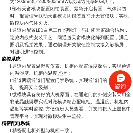
为
玻璃透光率
以上。
1200mm(L)*600/800mm(W),
80%
l
部分天窗模块配置闭锁装置、紧急开启装置，气体消防
时，报警信号联动天窗模块闭锁装置打开天窗模块，实现
微模块内气体灭火。
l
通道内配置
白色工作照明灯，与封闭天窗融合结构，
LED
隐藏内嵌式安装工艺，同通道天窗模块化阵列配置，满足
照明及视觉效果，通过物理开关按钮控制或接入触摸屏，
对照明进行控制。
监控系统
l
通道内配置温湿度仪表、机柜内配置温度探头，实现通道
内温湿度、机柜内温度监控；
l
通道两端通道门配置门禁系统，实现通道门的进出人员控
制，提高安全级别；
l
微模块具备良好的人机界面，在通道门的外侧安装采用全
彩液晶触摸屏实现对微模块精密配电柜、温湿度、机柜内
温度等实时监控
方便值班人员查看，并支持接入上层集中
,
管理平台，实现对微模块集中监控。
精密配电系统
l
精密配电柜外型与机柜一致；