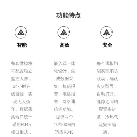
功能特点
智能
高效
安全
每套微模块
嵌入式一体
每个顶板均
可配置独立
化设计，集
能实现消防
监控大屏，
成数据采
联动，确认
24小时在
集、短信报
火灾型号，
线监控，实
警、电话报
自动打开。
现无人值
警、网络通
缝隙之间均
守。数据采
信等功能。
配置密封
集端口统一
提供两个
条，冷热气
采用RJ45
10/100M自
流完全隔
插口形式，
适应RJ45
离。