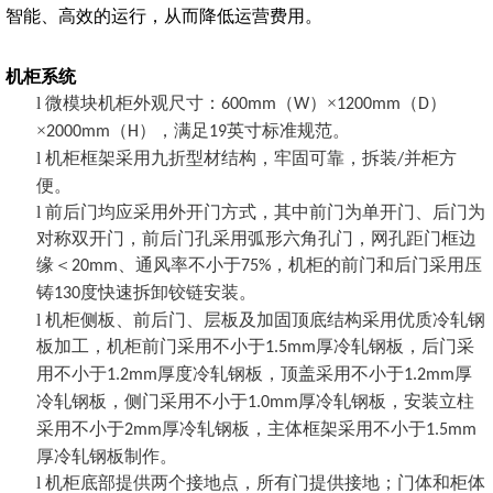
智能、高效的运行，从而降低运营费用。
机柜系统
l
微模块机柜外观尺寸：
（
）×
（
）
600mm
W
1200mm
D
×
（
），满足
英寸标准规范。
2000mm
H
19
l
机柜框架采用九折型材结构，牢固可靠，拆装
并柜方
/
便。
l
前后门均应采用外开门方式，其中前门为单开门、后门为
对称双开门，前后门孔采用弧形六角孔门，网孔距门框边
缘＜
、通风率不小于
，机柜的前门和后门采用压
20mm
75%
铸
度快速拆卸铰链安装。
130
l
机柜侧板、前后门、层板及加固顶底结构采用优质冷轧钢
板加工，机柜前门采用不小于
厚冷轧钢板，后门采
1.5mm
用不小于
厚度冷轧钢板，顶盖采用不小于
厚
1.2mm
1.2mm
冷轧钢板，侧门采用不小于
厚冷轧钢板，安装立柱
1.0mm
采用不小于
厚冷轧钢板，主体框架采用不小于
2mm
1.5mm
厚冷轧钢板制作。
l
机柜底部提供两个接地点，所有门提供接地；门体和柜体