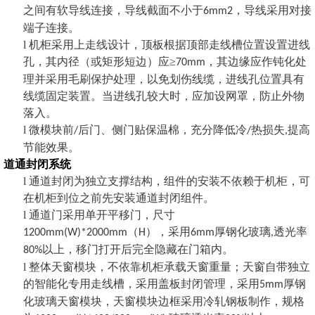
之间有软导线连接，导线截面不小于
，导线采用对接
6mm2
端子连接。
l
机柜采用上走线设计，顶板根据顶部走线槽位置设置进线
孔，其内径（或矩形短边）应
≥
，其边缘应作钝化处
70mm
理并采用毛刷保护处理，以免划伤线缆，进线孔位置具有
线缆固定装置。当进线孔较大时，应加设网罩，防止外物
落入。
l
微模块前
后门、侧门贴保温棉，充分降低冷
热损失
提高
/
/
,
节能效果。
道通封闭系统
l
通道封闭为独立支撑结构，组件的安装不依赖于机柜，可
在机柜到位之前先安装通道封闭组件。
l
通道门采用单开平移门，尺寸
（
），采用
厚钢化玻璃
透光率
1200mm(W)*2000mm
H
6mm
,
以上，移门打开后完全隐藏在门箱内。
80%
l
整体天窗模块，不依靠机柜承载天窗重量；天窗自带独立
的智能化专用走线槽，采用盖板封闭管理，采用
厚钢
5mm
化玻璃天窗模块，天窗模块边框采用冷轧钢板制作，规格