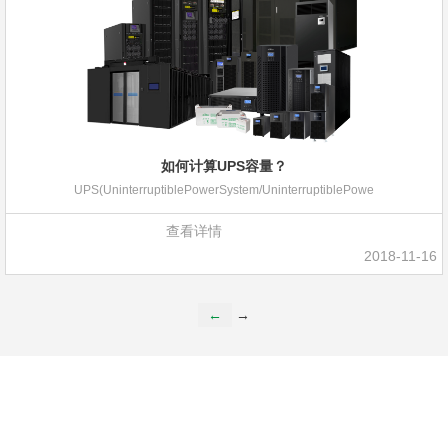
如何计算UPS容量？
UPS(UninterruptiblePowerSystem/UninterruptiblePowe
查看详情
2018-11-16
←
→