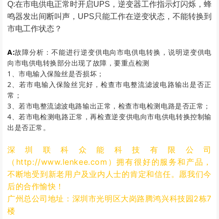
Q:在市电供电正常时开启UPS，逆变器工作指示灯闪烁，蜂
鸣器发出间断叫声，UPS只能工作在逆变状态，不能转换到
市电工作状态？
A:
故障分析：不能进行逆变供电向市电供电转换，说明逆变供电
向市电供电转换部分出现了故障，要重点检测
1、市电输入保险丝是否损坏；
2、若市电输入保险丝完好，检查市电整流滤波电路输出是否正
常；
3、若市电整流滤波电路输出正常，检查市电检测电路是否正常；
4、若市电检测电路正常，再检查逆变供电向市电供电转换控制输
出是否正常。
深圳联科众能科技有限公司
（http://www.lenkee.com）拥有很好的服务和产品，
不断地受到新老用户及业内人士的肯定和信任。愿我们今
后的合作愉快！
广州总公司地址：
深圳市光明区大岗路腾鸿兴科技园2栋7
楼