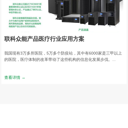
联科众能产品医疗行业应用方案
我国现有3万多所医院，5万多个防疫站，其中有6000家是三甲以上
的医院，医疗体制的改革带动了这些机构的信息化发展步伐。...
查看详情 →