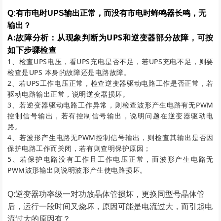
Q:有市电时UPS输出正常，而没有市电时蜂鸣器长鸣，无
输出？
A:故障分析：从现象判断为UPS和逆变器部分故障，可按
如下步骤检查
1、检查UPS电压，看UPS充电是否不足，若UPS充电不足，则要
检查是UPS 本身的故障还是电路故障。
2、若UPS工作电压正常，检查逆变器驱动电路工作是否正常，若
驱动电路输出正常，说明逆变器损坏。
3、若逆变器驱动电路工作异常，则检查波形产生电路有无PWM
控制信号输出，若有控制信号输出，说明问题在逆变器驱动电
路。
4、若波形产生电路无PWM控制信号输出，则检查其输出是否因
保护电路工作而关闭，若有则查明保护原因；
5、若保护电路没有工作且工作电压正常，而波形产生电路无
PWM波形输出则说明波形产生使电路损坏。
Q:逆变器功率级一对功放晶体管损坏，更换同型号晶体管
后，运行一段时间又烧坏，原因可能是电流过大，而引起电
流过大的原因有？